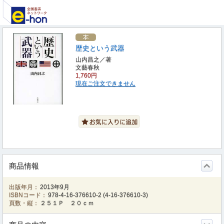
歴史という武器
山内昌之／著
文藝春秋
1,760円
現在ご注文できません
商品情報
出版年月：
2013年9月
ISBNコード：
978-4-16-376610-2
(
4-16-376610-3
)
頁数・縦：
２５１Ｐ ２０ｃｍ