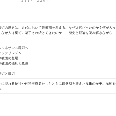
１３１Ｐ ２２ｃｍ
魔術の歴史は、近代において最盛期を迎える。なぜ近代だったのか？何が人々
、なぜ人は魔術に魅了され続けてきたのか―。歴史と理論を読み解きながら、
らルネサンス魔術へ
エソテリシズム
け教団の登場
け教団の儀礼と象徴
芸術と魔術
々に現れる結社や神秘主義者たちとともに最盛期を迎えた魔術の歴史。魔術を
る。