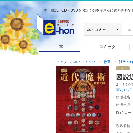
本、雑誌、CD・DVDをお近くの本屋さんに送料無料で
本
コミック
トップ
本・コミック
教養
雑学・知
図説
ふくろうの
吉村正和
出版社名
出版年月
ISBNコー
税込価格