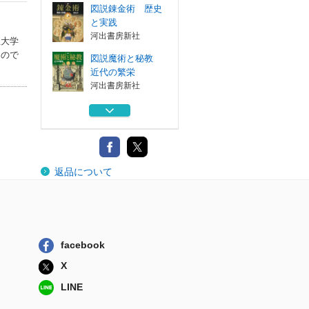
図説錬金術 歴史
と実践
河出書房新社
屋大学
もので
図説魔術と秘教
近代の繁栄
河出書房新社
象徴哲学大系 ３
人文書院
象徴哲学大系 １
返品について
人文書院
人間 密儀の神殿
人文書院
facebook
図説錬金術 歴史
X
と実践
河出書房新社
LINE
図説魔術と秘教