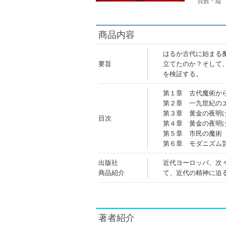
頁数・縦
商品内容
はるか古代に始まる
要旨
立てたのか？そして
を検証する。
第１章 古代魔術か
第２章 一九世紀の
第３章 黄金の夜明
目次
第４章 黄金の夜明
第５章 市民の魔術
第６章 モダニズム
出版社
近代ヨーロッパ、次
商品紹介
て、近代の精神に迫
著者紹介