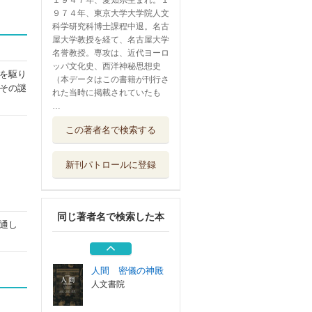
１９４７年、愛知県生まれ。１
９７４年、東京大学大学院人文
科学研究科博士課程中退。名古
屋大学教授を経て、名古屋大学
名誉教授。専攻は、近代ヨーロ
ッパ文化史、西洋神秘思想史
を駆り
（本データはこの書籍が刊行さ
その謎
れた当時に掲載されていたも
…
図説魔術と秘教
この著者名で検索する
近代の繁栄
河出書房新社
新刊パトロールに登録
象徴哲学大系 ３
人文書院
同じ著者名で検索した本
象徴哲学大系 １
通し
人文書院
人間 密儀の神殿
人文書院