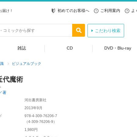
初めてのお客様へ
ご利用案内
よ
お届け！
こだわり検索
雑誌
CD
DVD・Blu-ray
識
ビジュアルブック
近代魔術
本
／著
河出書房新社
2013年9月
ド
978-4-309-76206-7
（
4-309-76206-9
）
1,980円