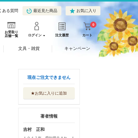
くある質問
最近見た商品
お気に入り
0
お受取り
ログイン
注文履歴
カート
店舗一覧
文具・雑貨
キャンペーン
現在ご注文できません
★お気に入りに追加
著者情報
吉村 正和