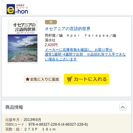
オセアニアの言語的世界
岡村徹／編 Ａｐｏｉ Ｙａｒａｐｅａ／編
溪水社
2,420円
メーカーに在庫有無を確認し、お取り寄せ
通常1週間~4週間で出荷 ※品切れ等で入手できな
い場合もございます
商品情報
出版年月：
2013年9月
ISBNコード：
978-4-86327-228-6
(
4-86327-228-6
)
頁数・縦：
２７３Ｐ １９ｃｍ