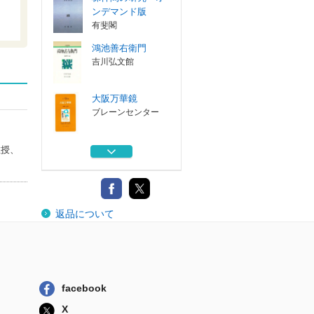
ンデマンド版
有斐閣
鴻池善右衛門
吉川弘文館
大阪万華鏡
ブレーンセンター
国家勘定録
教授、
清文堂出版
株仲間の研究 オ
返品について
ンデマンド版
有斐閣
鴻池善右衛門
吉川弘文館
facebook
大阪万華鏡
X