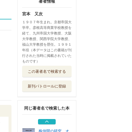
著者情報
宮本 又次
１９０７年生まれ。京都帝国大
学卒。彦根高等商業学校教授を
経て、九州帝国大学教授、大阪
大学教授、関西学院大学教授、
福山大学教授を歴任。１９９１
年歿（本データはこの書籍が刊
行された当時に掲載されていた
ものです）
鴻池善右衛門
この著者名で検索する
吉川弘文館
新刊パトロールに登録
大阪万華鏡
ブレーンセンター
同じ著者名で検索した本
国家勘定録
清文堂出版
株仲間の研究 オ