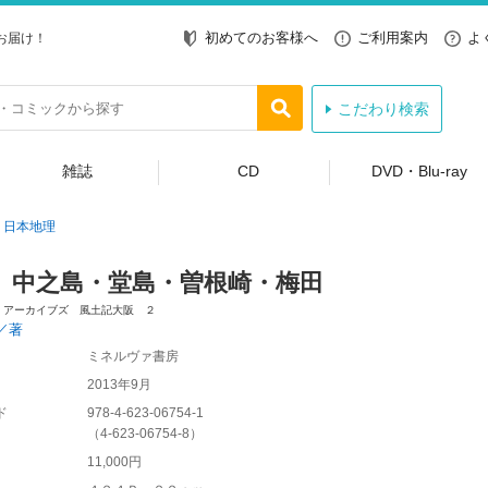
初めてのお客様へ
ご利用案内
よ
お届け！
こだわり検索
雑誌
CD
DVD・Blu-ray
日本地理
 中之島・堂島・曽根崎・梅田
・アーカイブズ 風土記大阪 ２
／著
ミネルヴァ書房
2013年9月
ド
978-4-623-06754-1
（
4-623-06754-8
）
11,000円