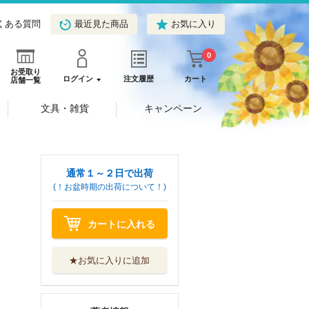
くある質問
最近見た商品
お気に入り
0
お受取り
ログイン
注文履歴
カート
店舗一覧
文具・雑貨
キャンペーン
通常１～２日で出荷
(！お盆時期の出荷について！)
カートに入れる
★お気に入りに追加