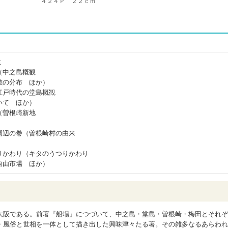
４２４Ｐ ２２ｃｍ
ミ
（中之島概観
敷の分布 ほか）
江戸時代の堂島概観
いて ほか）
（曽根崎新地
周辺の巻（曽根崎村の由来
りかわり（キタのうつりかわり
自由市場 ほか）
大阪である。前著『船場』につづいて、中之島・堂島・曽根崎・梅田とそれぞ
・風俗と世相を一体として描き出した興味津々たる著。その雑多なるあらわれ