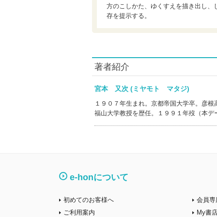
方のこしかた、ゆくすえを描き出し、
存を提示する。
著者紹介
宮本 又次 (ミヤモト マタジ)
１９０７年生まれ。京都帝国大学卒。彦根
福山大学教授を歴任。１９９１年歿（本デ
e-honについて
初めてのお客様へ
会員専
ご利用案内
My書