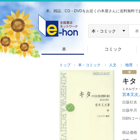
本、雑誌、CD・DVDをお近くの本屋さんに送料無料で
本
コミック
トップ
本・コミック
人文
地理
キタ
ミネルヴァ
宮本又次
出版社名
出版年月
ISBNコー
税込価格