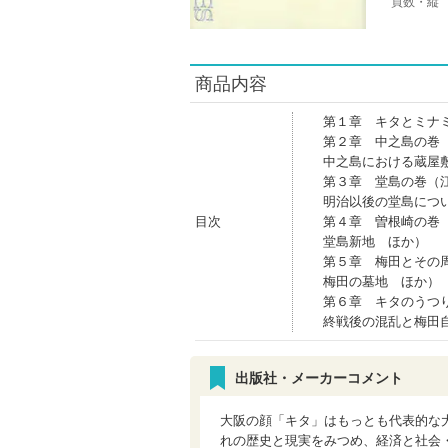
頁数・縦
商品内容
第１章 キタとミナ
第２章 中之島の巻
中之島における蔵屋
第３章 堂島の巻（
明治以後の堂島につ
目次
第４章 曽根崎の巻
堂島新地 ほか）
第５章 梅田とその
梅田の墓地 ほか）
第６章 キタのうつ
終戦後の混乱と梅田
出版社・メーカーコメント
大阪の顔「キタ」はもっとも代表的な
れの歴史と現実をみつめ、経済と社会