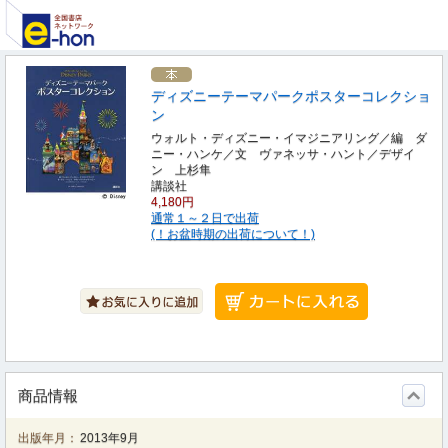
ディズニーテーマパークポスターコレクショ
ン
ウォルト・ディズニー・イマジニアリング／編 ダ
ニー・ハンケ／文 ヴァネッサ・ハント／デザイ
ン 上杉隼
講談社
4,180円
通常１～２日で出荷
(！お盆時期の出荷について！)
商品情報
出版年月：
2013年9月