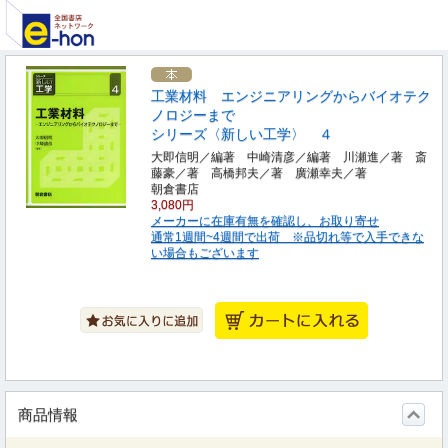
工業材料 エンジニアリングからバイオテク
ノロジーまで
シリーズ〈新しい工学〉 ４
大即信明／編著 中崎清彦／編著 川瀬進／著 斎
藤豪／著 高橋邦夫／著 廣瀬幸夫／著
朝倉書店
3,080円
メーカーに在庫有無を確認し、お取り寄せ
通常1週間~4週間で出荷 ※品切れ等で入手できな
い場合もございます
商品情報