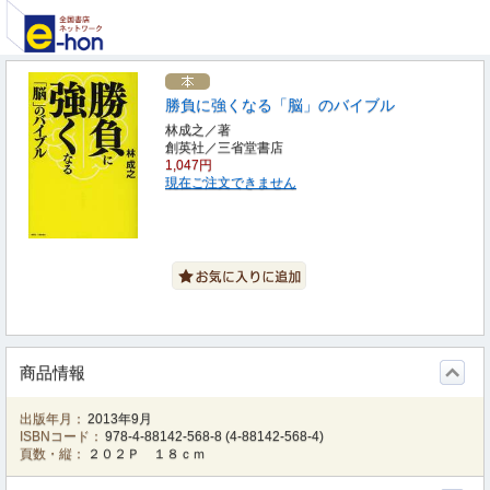
勝負に強くなる「脳」のバイブル
林成之／著
創英社／三省堂書店
1,047円
現在ご注文できません
商品情報
出版年月：
2013年9月
ISBNコード：
978-4-88142-568-8
(
4-88142-568-4
)
頁数・縦：
２０２Ｐ １８ｃｍ