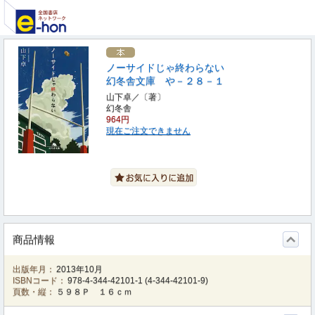
ノーサイドじゃ終わらない
幻冬舎文庫 や－２８－１
山下卓／〔著〕
幻冬舎
964円
現在ご注文できません
商品情報
出版年月：
2013年10月
ISBNコード：
978-4-344-42101-1
(
4-344-42101-9
)
頁数・縦：
５９８Ｐ １６ｃｍ