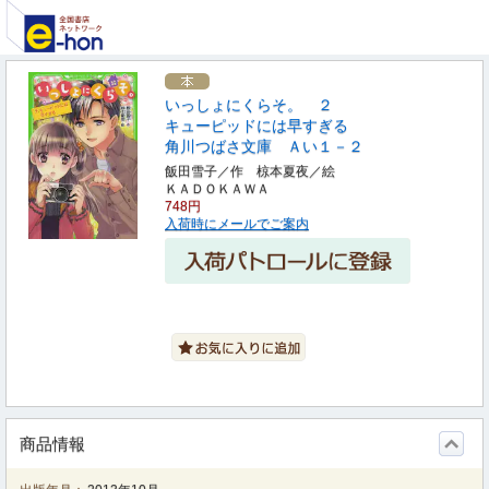
いっしょにくらそ。 ２
キューピッドには早すぎる
角川つばさ文庫 Ａい１－２
飯田雪子／作 椋本夏夜／絵
ＫＡＤＯＫＡＷＡ
748円
入荷時にメールでご案内
商品情報