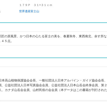
１７９Ｐ ３１×３１ｃｍ
名
世界遺産富士山
巨匠の原風景、かつ日本の心たる富士の美を、春夏秋冬、東西南北、余す所な
１４５点。
日本高山植物保護協会会長、一般社団法人日本アルパイン・ガイド協会会長
員、公益社団法人日本写真協会会員、公益社団法人日本山岳会終身会員、第
人、カナダ山岳会会員、山村民俗の会会員（本データはこの書籍が刊行され