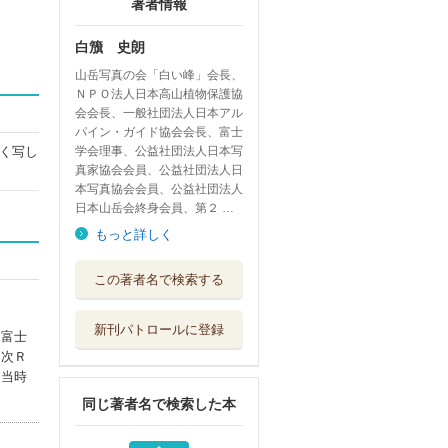
著者情報
白籏 史朗
山岳写真の会「白い峰」会長、
ＮＰＯ法人日本高山植物保護協
会会長、一般社団法人日本アル
パイン・ガイド協会会長、富士
く写し
学会理事、公益社団法人日本写
真家協会会員、公益社団法人日
本写真協会会員、公益社団法人
日本山岳会終身会員、第２ …
もっと詳しく
名峰・日本縦断
この著者名で検索する
白籏史朗写真集
新日本出版社
新刊パトロールに登録
、富士
白籏史朗の甲斐山
２次Ｒ
歌
た当時
新日本出版社
同じ著者名で検索した本
白籏史朗魅せられ
し山々