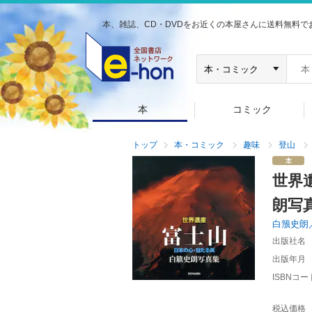
本、雑誌、CD・DVDをお近くの本屋さんに送料無料で
本
コミック
トップ
本・コミック
趣味
登山
世界
朗写
白籏史朗
出版社名
出版年月
ISBNコー
税込価格