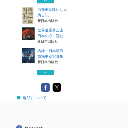
新日本出版社
白籏史朗喰いしん
坊日記
新日本出版社
世界遺産富士山
日本の心・冠た...
新日本出版社
名峰・日本縦断
白籏史朗写真集
新日本出版社
白籏史朗の甲斐山
歌
新日本出版社
白籏史朗魅せられ
返品について
し山々
新日本出版社
白籏史朗喰いしん
坊日記
新日本出版社