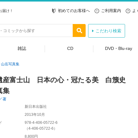
初めてのお客様へ
ご利用案内
よ
お届け！
こだわり検索
雑誌
CD
DVD・Blu-ray
山岳写真集
遺産富士山 日本の心・冠たる美 白籏史
真集
／著
新日本出版社
2013年10月
ド
978-4-406-05722-6
（
4-406-05722-6
）
8,800円