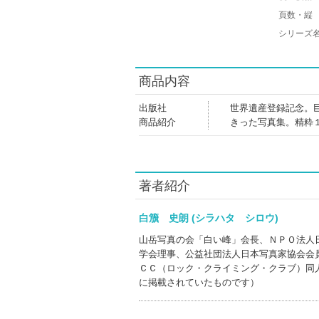
頁数・縦
シリーズ
商品内容
出版社
世界遺産登録記念。
商品紹介
きった写真集。精粋
著者紹介
白籏 史朗 (シラハタ シロウ)
山岳写真の会「白い峰」会長、ＮＰＯ法人
学会理事、公益社団法人日本写真家協会会
ＣＣ（ロック・クライミング・クラブ）同
に掲載されていたものです）