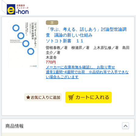
「学ぶ、考える、話しあう」討論型世論調
査 議論の新しい仕組み
ソトコト新書 １１
曽根泰教／著 柳瀬昇／著 上木原弘修／著 島田
圭介／著
木楽舎
770円
メーカーに在庫有無を確認し、お取り寄せ
通常1週間~4週間で出荷 ※品切れ等で入手できな
い場合もございます
商品情報