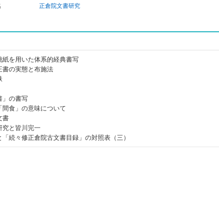
名
正倉院文書研究
桃紙を用いた体系的経典書写
正書の実態と布施法
帙
書」の書写
「間食」の意味について
文書
研究と皆川完一
と「続々修正倉院古文書目録」の対照表（三）