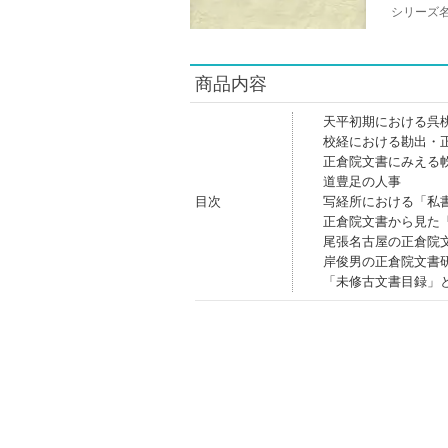
シリーズ
商品内容
天平初期における呉
校経における勘出・
正倉院文書にみえる
道豊足の人事
目次
写経所における「私
正倉院文書から見た
尾張名古屋の正倉院
岸俊男の正倉院文書
「未修古文書目録」