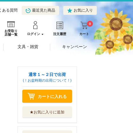
くある質問
最近見た商品
お気に入り
0
お受取り
ログイン
注文履歴
カート
店舗一覧
文具・雑貨
キャンペーン
通常１～２日で出荷
(！お盆時期の出荷について！)
カートに入れる
★お気に入りに追加
正倉院文書研究
１７
吉川弘文館