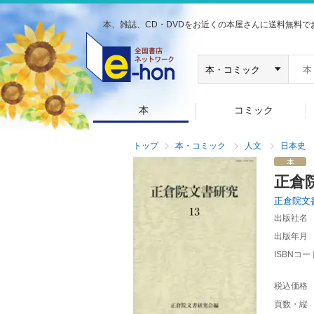
本、雑誌、CD・DVDをお近くの本屋さんに送料無料で
本
コミック
トップ
本・コミック
人文
日本史
正倉
正倉院文
出版社名
出版年月
ISBNコー
税込価格
頁数・縦