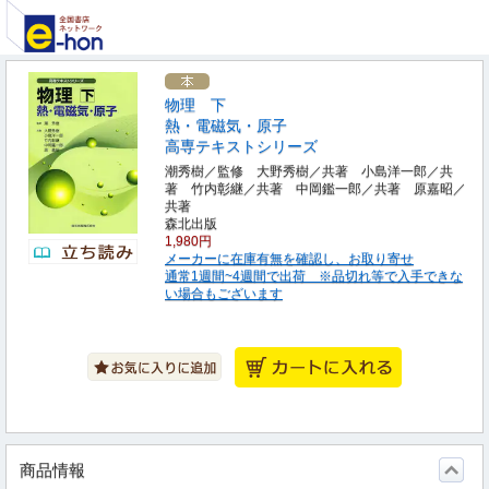
物理 下
熱・電磁気・原子
高専テキストシリーズ
潮秀樹／監修 大野秀樹／共著 小島洋一郎／共
著 竹内彰継／共著 中岡鑑一郎／共著 原嘉昭／
共著
森北出版
1,980円
メーカーに在庫有無を確認し、お取り寄せ
通常1週間~4週間で出荷 ※品切れ等で入手できな
い場合もございます
商品情報