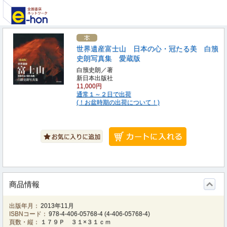
世界遺産富士山 日本の心・冠たる美 白籏
史朗写真集 愛蔵版
白籏史朗／著
新日本出版社
11,000円
通常１～２日で出荷
(！お盆時期の出荷について！)
商品情報
出版年月：
2013年11月
ISBNコード：
978-4-406-05768-4
(
4-406-05768-4
)
頁数・縦：
１７９Ｐ ３１×３１ｃｍ