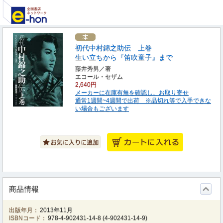
初代中村錦之助伝 上巻
生い立ちから『笛吹童子』まで
藤井秀男／著
エコール・セザム
2,640円
メーカーに在庫有無を確認し、お取り寄せ
通常1週間~4週間で出荷 ※品切れ等で入手できな
い場合もございます
商品情報
出版年月：
2013年11月
ISBNコード：
978-4-902431-14-8
(
4-902431-14-9
)