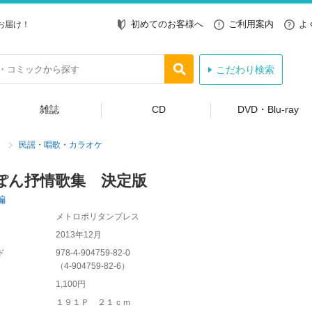
初めてのお客様へ
ご利用案内
よ
お届け！
こだわり検索
雑誌
CD
DVD・Blu-ray
民謡・唱歌・カラオケ
ぽん抒情歌集 決定版
編
メトロポリタンプレス
2013年12月
ド
978-4-904759-82-0
（
4-904759-82-6
）
1,100円
１９１Ｐ ２１ｃｍ