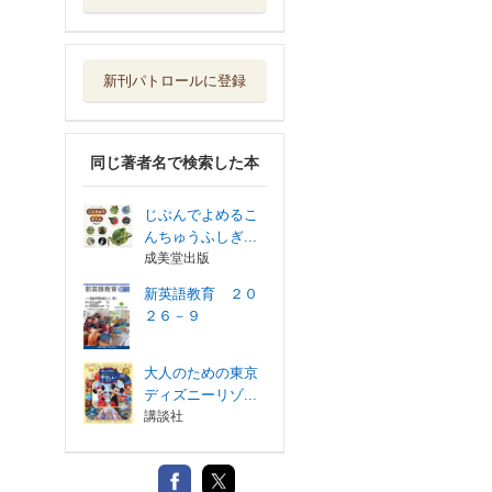
新刊パトロールに登録
同じ著者名で検索した本
じぶんでよめるこ
んちゅうふしぎ...
成美堂出版
新英語教育 ２０
２６－９
大人のための東京
ディズニーリゾ...
講談社