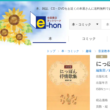
本、雑誌、CD・DVDをお近くの本屋さんに送料無料で
本
コミック
トップ
本・コミック
趣味
音楽教本
にっ
編集部／
出版社名
出版年月
ISBNコー
税込価格
頁数・縦