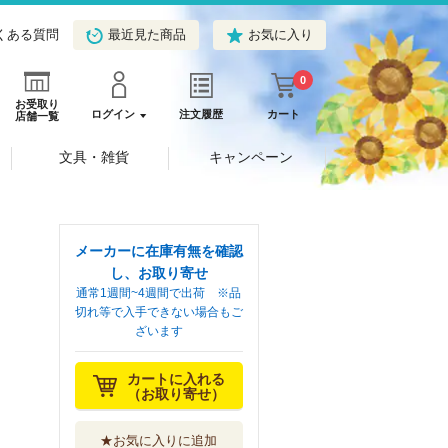
くある質問
最近見た商品
お気に入り
0
お受取り
ログイン
注文履歴
カート
店舗一覧
文具・雑貨
キャンペーン
メーカーに在庫有無を確認
し、お取り寄せ
通常1週間~4週間で出荷 ※品
切れ等で入手できない場合もご
ざいます
カートに入れる
（お取り寄せ）
★お気に入りに追加