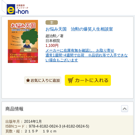
お悩み天国 治勲の爆笑人生相談室
趙治勲／著
日本棋院
1,100円
メーカーに在庫有無を確認し、お取り寄せ
通常1週間~4週間で出荷 ※品切れ等で入手できな
い場合もございます
商品情報
出版年月：
2014年1月
ISBNコード：
978-4-8182-0624-3
(
4-8182-0624-5
)
頁数・縦：
２１５Ｐ １９ｃｍ