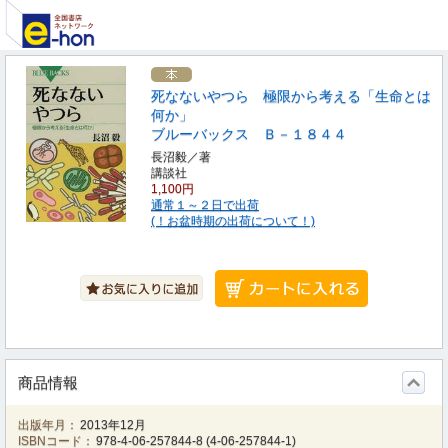
死なないやつら 極限から考える「生命とは
何か」
ブルーバックス Ｂ－１８４４
長沼毅／著
講談社
1,100円
通常１～２日で出荷
(！お盆時期の出荷について！)
商品情報
出版年月：
2013年12月
ISBNコード：
978-4-06-257844-8
(
4-06-257844-1
)