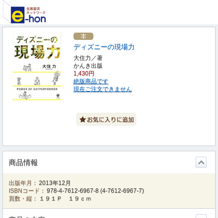
ディズニーの現場力
大住力／著
かんき出版
1,430円
絶版商品です
現在ご注文できません
商品情報
出版年月：
2013年12月
ISBNコード：
978-4-7612-6967-8
(
4-7612-6967-7
)
頁数・縦：
１９１Ｐ １９ｃｍ