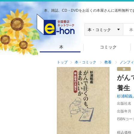
本、雑誌、CD・DVDをお近くの本屋さんに送料無料で
本
コミック
トップ
本・コミック
教養
ノンフィ
がん
養生
杉浦昭義
出版社名
出版年月
ISBNコー
税込価格