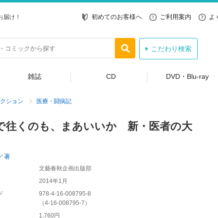
初めてのお客様へ
ご利用案内
よ
お届け！
こだわり検索
雑誌
CD
DVD・Blu-ray
クション
医療・闘病記
で往くのも、まあいいか 新・医者の大
／著
文藝春秋企画出版部
2014年1月
ド
978-4-16-008795-8
（
4-16-008795-7
）
1,760円