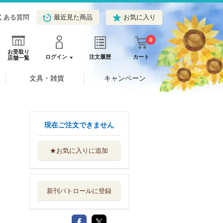
くある質問
最近見た商品
お気に入り
0
お受取り
ログイン
注文履歴
カート
店舗一覧
文具・雑貨
キャンペーン
現在ご注文できません
★お気に入りに追加
新刊パトロールに登録