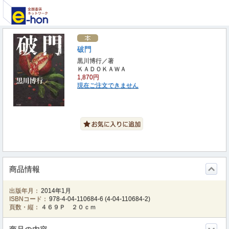
破門
黒川博行／著
ＫＡＤＯＫＡＷＡ
1,870円
現在ご注文できません
商品情報
出版年月：
2014年1月
ISBNコード：
978-4-04-110684-6
(
4-04-110684-2
)
頁数・縦：
４６９Ｐ ２０ｃｍ