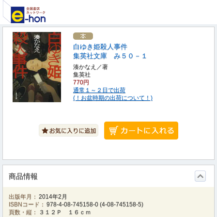
白ゆき姫殺人事件
集英社文庫 み５０－１
湊かなえ／著
集英社
770円
通常１～２日で出荷
(！お盆時期の出荷について！)
商品情報
出版年月：
2014年2月
ISBNコード：
978-4-08-745158-0
(
4-08-745158-5
)
頁数・縦：
３１２Ｐ １６ｃｍ