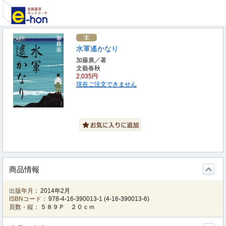
水軍遙かなり
加藤廣／著
文藝春秋
2,035円
現在ご注文できません
商品情報
出版年月：
2014年2月
ISBNコード：
978-4-16-390013-1
(
4-16-390013-6
)
頁数・縦：
５８９Ｐ ２０ｃｍ