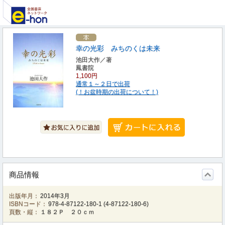
幸の光彩 みちのくは未来
池田大作／著
鳳書院
1,100円
通常１～２日で出荷
(！お盆時期の出荷について！)
商品情報
出版年月：
2014年3月
ISBNコード：
978-4-87122-180-1
(
4-87122-180-6
)
頁数・縦：
１８２Ｐ ２０ｃｍ