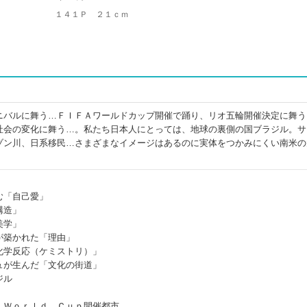
１４１Ｐ ２１ｃｍ
ニバルに舞う…ＦＩＦＡワールドカップ開催で踊り、リオ五輪開催決定に舞う
社会の変化に舞う…。私たち日本人にとっては、地球の裏側の国ブラジル。サ
ゾン川、日系移民…さまざまなイメージはあるのに実体をつかみにくい南米の
」
む「自己愛」
構造」
美学」
が築かれた「理由」
化学反応（ケミストリ）」
ュが生んだ「文化の街道」
ジル
 Ｗｏｒｌｄ Ｃｕｐ開催都市