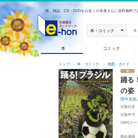
本、雑誌、CD・DVDをお近くの本屋さんに送料無料で
本
コミック
トップ
本・コミック
地図・ガイド
踊る
の姿
田中克佳
出版社名
出版年月
ISBNコー
税込価格