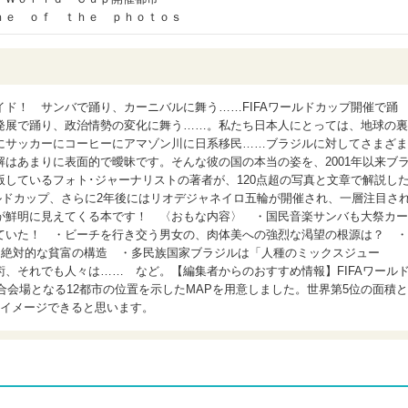
ｎｅ ｏｆ ｔｈｅ ｐｈｏｔｏｓ
ド！ サンバで踊り、カーニバルに舞う……FIFAワールドカップ開催で踊
発展で踊り、政治情勢の変化に舞う……。私たち日本人にとっては、地球の裏
にサッカーにコーヒーにアマゾン川に日系移民……ブラジルに対してさまざま
はあまりに表面的で曖昧です。そんな彼の国の本当の姿を、2001年以来ブ
しているフォト･ジャーナリストの著者が、120点超の写真と文章で解説し
ールドカップ、さらに2年後にはリオデジャネイロ五輪が開催され、一層注目さ
が鮮明に見えてくる本です！ 〈おもな内容〉 ・国民音楽サンバも大祭カー
ていた！ ・ビーチを行き交う男女の、肉体美への強烈な渇望の根源は？ ・
、絶対的な貧富の構造 ・多民族国家ブラジルは「人種のミックスジュー
、それでも人々は…… など。【編集者からのおすすめ情報】FIFAワール
試合会場となる12都市の位置を示したMAPを用意しました。世界第5位の面積と
もイメージできると思います。