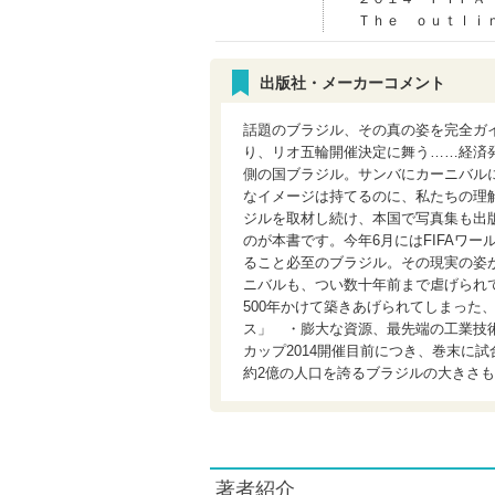
Ｔｈｅ ｏｕｔｌｉ
出版社・メーカーコメント
話題のブラジル、その真の姿を完全ガイ
り、リオ五輪開催決定に舞う……経済
側の国ブラジル。サンバにカーニバル
なイメージは持てるのに、私たちの理解
ジルを取材し続け、本国で写真集も出版
のが本書です。今年6月にはFIFAワ
ること必至のブラジル。その現実の姿
ニバルも、つい数十年前まで虐げられ
500年かけて築きあげられてしまった
ス」 ・膨大な資源、最先端の工業技術
カップ2014開催目前につき、巻末に
約2億の人口を誇るブラジルの大きさ
著者紹介