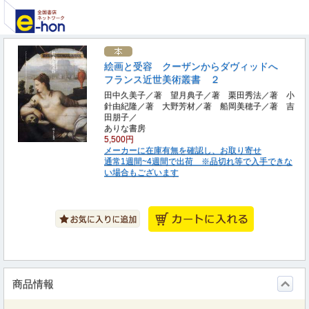
絵画と受容 クーザンからダヴィッドへ
フランス近世美術叢書 ２
田中久美子／著 望月典子／著 栗田秀法／著 小
針由紀隆／著 大野芳材／著 船岡美穂子／著 吉
田朋子／
ありな書房
5,500円
メーカーに在庫有無を確認し、お取り寄せ
通常1週間~4週間で出荷 ※品切れ等で入手できな
い場合もございます
商品情報