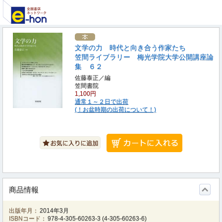
文学の力 時代と向き合う作家たち
笠間ライブラリー 梅光学院大学公開講座論
集 ６２
佐藤泰正／編
笠間書院
1,100円
通常１～２日で出荷
(！お盆時期の出荷について！)
商品情報
出版年月：
2014年3月
ISBNコード：
978-4-305-60263-3
(
4-305-60263-6
)