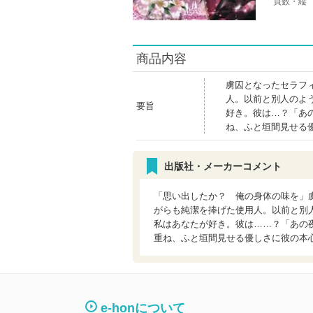
頁数・縦
商品内容
虜囚となったセラフ
人。以前と別人のよ
要旨
好き。彼は…？「あ
ね、ふと垣間見せる
出版社・メーカーコメント
「思い出したか？ 俺の身体の味を」
がらも純潔を捧げた使用人。以前と別
私はあなたが好き。彼は……？「あの
重ね、ふと垣間見せる優しさに彼の本
e-honについて