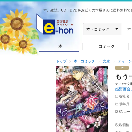
本、雑誌、CD・DVDをお近くの本屋さんに送料無料で
本
コミック
トップ
本・コミック
文庫
ティーン
もう
ティアラ文
姫野百合
出版社名
出版年月
ISBNコー
税込価格