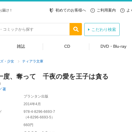
初めてのお客様へ
ご利用案内
よ
お届け！
こだわり検索
雑誌
CD
DVD・Blu-ray
ズ・少女
ティアラ文庫
一度、奪って 千夜の愛を王子は貪る
庫
／著
プランタン出版
2014年4月
ド
978-4-8296-6693-7
（
4-8296-6693-5
）
660円