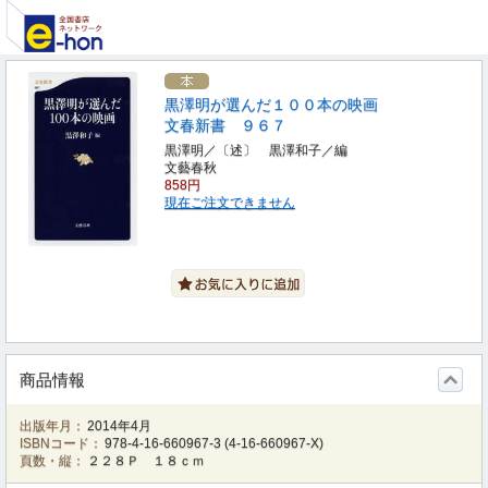
黒澤明が選んだ１００本の映画
文春新書 ９６７
黒澤明／〔述〕 黒澤和子／編
文藝春秋
858円
現在ご注文できません
商品情報
出版年月：
2014年4月
ISBNコード：
978-4-16-660967-3
(
4-16-660967-X
)
頁数・縦：
２２８Ｐ １８ｃｍ