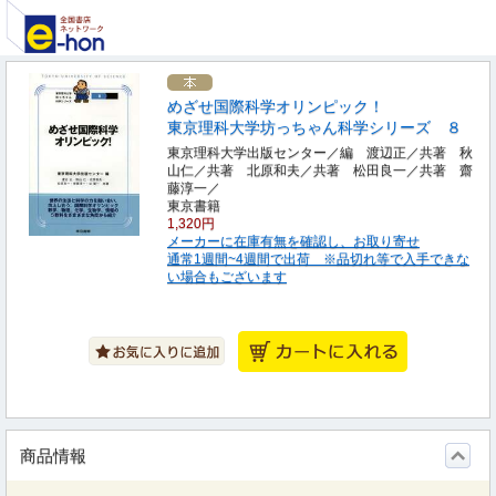
めざせ国際科学オリンピック！
東京理科大学坊っちゃん科学シリーズ ８
東京理科大学出版センター／編 渡辺正／共著 秋
山仁／共著 北原和夫／共著 松田良一／共著 齋
藤淳一／
東京書籍
1,320円
メーカーに在庫有無を確認し、お取り寄せ
通常1週間~4週間で出荷 ※品切れ等で入手できな
い場合もございます
商品情報