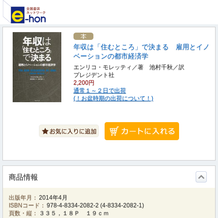
年収は「住むところ」で決まる 雇用とイノ
ベーションの都市経済学
エンリコ・モレッティ／著 池村千秋／訳
プレジデント社
2,200円
通常１～２日で出荷
(！お盆時期の出荷について！)
商品情報
出版年月：
2014年4月
ISBNコード：
978-4-8334-2082-2
(
4-8334-2082-1
)
頁数・縦：
３３５，１８Ｐ １９ｃｍ