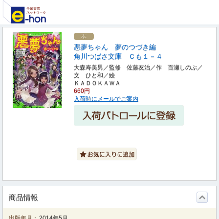
悪夢ちゃん 夢のつづき編
角川つばさ文庫 Ｃも１－４
大森寿美男／監修 佐藤友治／作 百瀬しのぶ／
文 ひと和／絵
ＫＡＤＯＫＡＷＡ
660円
入荷時にメールでご案内
商品情報
出版年月：
2014年5月