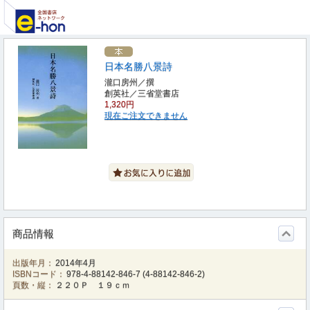
日本名勝八景詩
瀧口房州／撰
創英社／三省堂書店
1,320円
現在ご注文できません
商品情報
出版年月：
2014年4月
ISBNコード：
978-4-88142-846-7
(
4-88142-846-2
)
頁数・縦：
２２０Ｐ １９ｃｍ