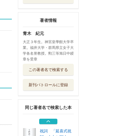
著者情報
青木 紀元
大正３年生。神宮皇學館大学卒
業。福井大学・群馬県立女子大
学各名誉教授。勲三等旭日中綬
章を受章
後陽成天皇 秀吉
この著者名で検索する
と対峙しつつ宮...
宮帯出版社
新刊パトロールに登録
穴熊道のすすめ
トップアマが語...
マイナビ出版
同じ著者名で検索した本
文構造の観察と読
解
新典社
祝詞 「延喜式祝