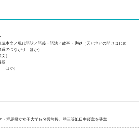
介
訓読本文／現代語訳／語義・語法／故事・典拠（天と地との開けはじめ
血縁のつながり ほか）
漢文）
解題
」 ほか）
学・群馬県立女子大学各名誉教授。勲三等旭日中綬章を受章