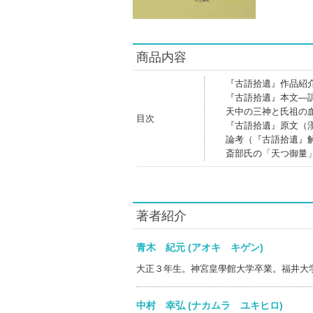
商品内容
『古語拾遺』作品紹
『古語拾遺』本文―
天中の三神と氏祖の
目次
『古語拾遺』原文（
論考（『古語拾遺』
斎部氏の「天つ御量
著者紹介
青木 紀元 (アオキ キゲン)
大正３年生。神宮皇學館大学卒業。福井大
中村 幸弘 (ナカムラ ユキヒロ)