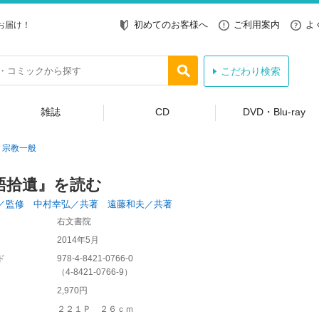
初めてのお客様へ
ご利用案内
よ
お届け！
こだわり検索
雑誌
CD
DVD・Blu-ray
宗教一般
語拾遺』を読む
／監修 中村幸弘／共著 遠藤和夫／共著
右文書院
2014年5月
ド
978-4-8421-0766-0
（
4-8421-0766-9
）
2,970円
２２１Ｐ ２６ｃｍ