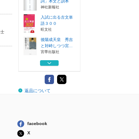
詞」本文と訓本
神社新報社
入試に出る古文単
語３００
旺文社
博士
後陽成天皇 秀吉
と対峙しつつ宮...
宮帯出版社
穴熊道のすすめ
トップアマが語...
マイナビ出版
文構造の観察と読
返品について
解
新典社
祝詞 「延喜式祝
詞」本文と訓本
神社新報社
facebook
入試に出る古文単
X
語３００