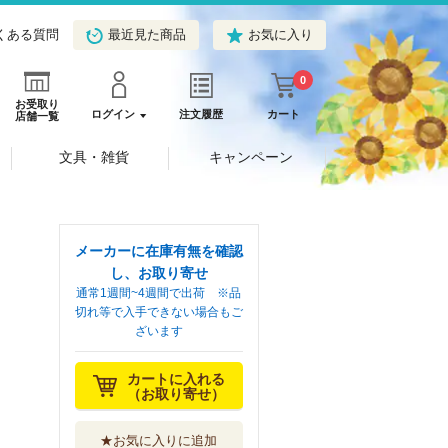
くある質問
最近見た商品
お気に入り
0
お受取り
ログイン
注文履歴
カート
店舗一覧
文具・雑貨
キャンペーン
メーカーに在庫有無を確認
し、お取り寄せ
通常1週間~4週間で出荷 ※品
切れ等で入手できない場合もご
ざいます
カートに入れる
（お取り寄せ）
★お気に入りに追加