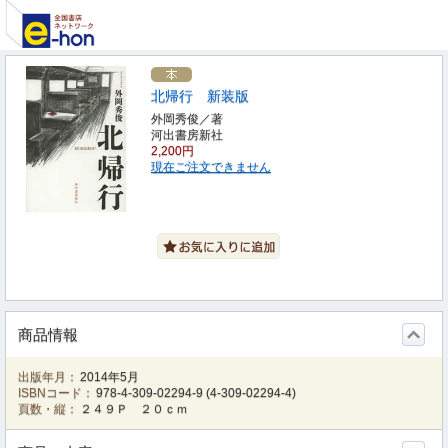
北帰行 新装版
外岡秀俊／著
河出書房新社
2,200円
現在ご注文できません
商品情報
出版年月：
2014年5月
ISBNコード：
978-4-309-02294-9
(
4-309-02294-4
)
頁数・縦：
２４９Ｐ ２０ｃｍ