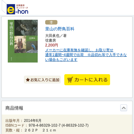
里山の野鳥百科
大田眞也／著
弦書房
2,200円
メーカーに在庫有無を確認し、お取り寄せ
通常1週間~4週間で出荷 ※品切れ等で入手できな
い場合もございます
商品情報
出版年月：
2014年6月
ISBNコード：
978-4-86329-102-7
(
4-86329-102-7
)
頁数・縦：
２６２Ｐ ２１ｃｍ