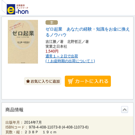
ゼロ起業 あなたの経験・知識をお金に換え
るノウハウ
吉江勝／著 北野哲正／著
実業之日本社
1,540円
通常１～２日で出荷
(！お盆時期の出荷について！)
商品情報
出版年月：
2014年7月
ISBNコード：
978-4-408-11073-8
(
4-408-11073-6
)
頁数・縦：
２３８Ｐ １９ｃｍ