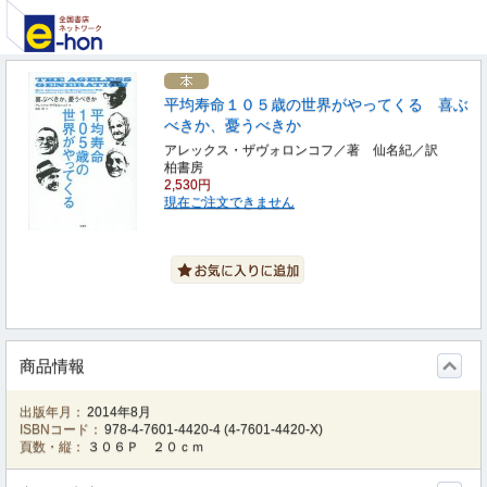
平均寿命１０５歳の世界がやってくる 喜ぶ
べきか、憂うべきか
アレックス・ザヴォロンコフ／著 仙名紀／訳
柏書房
2,530円
現在ご注文できません
商品情報
出版年月：
2014年8月
ISBNコード：
978-4-7601-4420-4
(
4-7601-4420-X
)
頁数・縦：
３０６Ｐ ２０ｃｍ