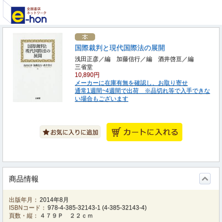
国際裁判と現代国際法の展開
浅田正彦／編 加藤信行／編 酒井啓亘／編
三省堂
10,890円
メーカーに在庫有無を確認し、お取り寄せ
通常1週間~4週間で出荷 ※品切れ等で入手できな
い場合もございます
商品情報
出版年月：
2014年8月
ISBNコード：
978-4-385-32143-1
(
4-385-32143-4
)
頁数・縦：
４７９Ｐ ２２ｃｍ