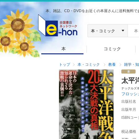
本、雑誌、CD・DVDをお近くの本屋さんに送料無料で
本
コミック
トップ
本・コミック
教養
雑学・知
太平
ナックルズ
フロッシ
出版社名
出版年月
ISBNコー
税込価格