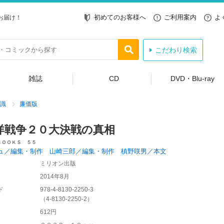
初めてのお客様へ
ご利用案内
よ
お届け！
こだわり検索
雑誌
CD
DVD・Blu-ray
識
廉価版
洋戦争２０大決戦の真相
ＢＯＯＫＳ ５５
ュ／編集・制作 山崎三郎／編集・制作 槙野咲男／本文
ミリオン出版
2014年8月
ド
978-4-8130-2250-3
（
4-8130-2250-2
）
612円