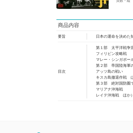
頁数・縦
商品内容
要旨
日本の運命を決めた
第１部 太平洋戦争
フィリピン攻略戦
マレー・シンガポー
第２部 帝国陸海軍
目次
アッツ島の戦い
キスカ島撤退作戦 
第３部 絶対国防圏
マリアナ沖海戦
レイテ沖海戦 ほか