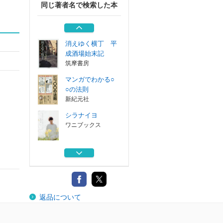
同じ著者名で検索した本
バラの香り フラ
ンス発－高貴で...
ガイアブックス
消えゆく横丁 平
成酒場始末記
筑摩書房
マンガでわかる○
○の法則
新紀元社
シラナイヨ
ワニブックス
朗読執事 英国執
事学校編
ホーム社
バラの香り フラ
返品について
ンス発－高貴で...
ガイアブックス
消えゆく横丁 平