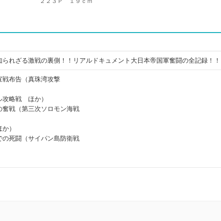
２２３Ｐ １９ｃｍ
知られざる激戦の裏側！！リアルドキュメント大日本帝国軍奮闘の全記録！！
宣戦布告（真珠湾攻撃
ル攻略戦 ほか）
の奮戦（第三次ソロモン海戦
ほか）
での死闘（サイパン島防衛戦
）