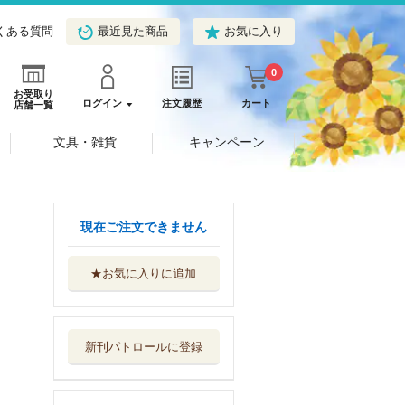
くある質問
最近見た商品
お気に入り
0
お受取り
ログイン
注文履歴
カート
店舗一覧
文具・雑貨
キャンペーン
現在ご注文できません
★お気に入りに追加
シラナイヨ
ワニブックス
新刊パトロールに登録
朗読執事 英国執
事学校編
ホーム社