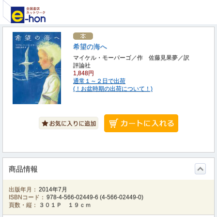
希望の海へ
マイケル・モーパーゴ／作 佐藤見果夢／訳
評論社
1,848円
通常１～２日で出荷
(！お盆時期の出荷について！)
商品情報
出版年月：
2014年7月
ISBNコード：
978-4-566-02449-6
(
4-566-02449-0
)
頁数・縦：
３０１Ｐ １９ｃｍ