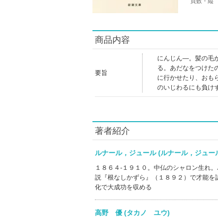
頁数・縦
商品内容
にんじん―。髪の毛
る。あだなをつけた
要旨
に行かせたり、おも
のいじわるにも負け
著者紹介
ルナール，ジュール (ルナール，ジュ
１８６４‐１９１０。中仏のシャロン生れ
説『根なしかずら』（１８９２）で才能を
化で大成功を収める
高野 優 (タカノ ユウ)