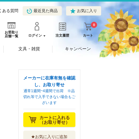
くある質問
最近見た商品
お気に入り
0
お受取り
ログイン
注文履歴
カート
店舗一覧
文具・雑貨
キャンペーン
メーカーに在庫有無を確認
し、お取り寄せ
通常1週間~4週間で出荷 ※品
切れ等で入手できない場合もご
ざいます
カートに入れる
（お取り寄せ）
★お気に入りに追加