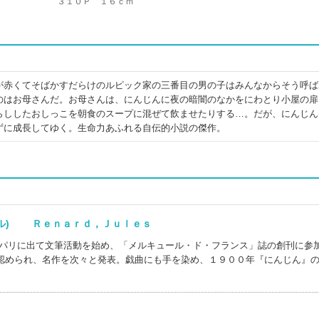
３１０Ｐ １６ｃｍ
が赤くてそばかすだらけのルピック家の三番目の男の子はみんなからそう呼ば
のはお母さんだ。お母さんは、にんじんに夜の暗闇のなかをにわとり小屋の扉
らししたおしっこを朝食のスープに混ぜて飲ませたりする…。だが、にんじん
ずに成長してゆく。生命力あふれる自伝的小説の傑作。
ール) Ｒｅｎａｒｄ，Ｊｕｌｅｓ
。パリに出て文筆活動を始め、「メルキュール・ド・フランス」誌の創刊に参
認められ、名作を次々と発表。戯曲にも手を染め、１９００年『にんじん』