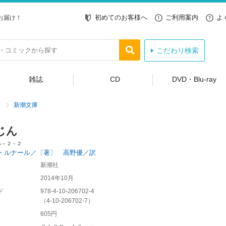
初めてのお客様へ
ご利用案内
よ
お届け！
こだわり検索
雑誌
CD
DVD・Blu-ray
新潮文庫
じん
ル－２－２
・ルナール／〔著〕 高野優／訳
新潮社
2014年10月
ド
978-4-10-206702-4
（
4-10-206702-7
）
605円