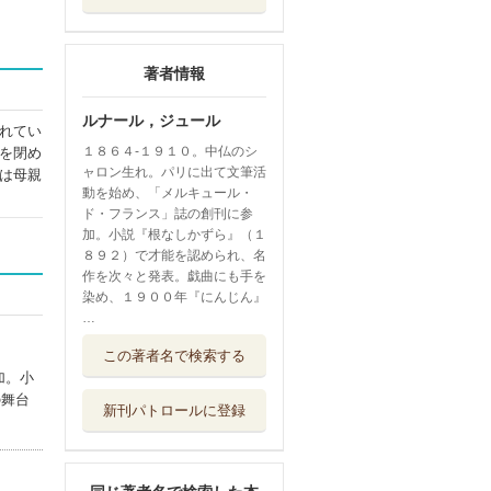
著者情報
ルナール，ジュール
れてい
１８６４‐１９１０。中仏のシ
を閉め
ャロン生れ。パリに出て文筆活
は母親
動を始め、「メルキュール・
ド・フランス」誌の創刊に参
加。小説『根なしかずら』（１
８９２）で才能を認められ、名
作を次々と発表。戯曲にも手を
染め、１９００年『にんじん』
…
他人がこわい あ
この著者名で検索する
がり症・内気・...
加。小
紀伊國屋書店
の舞台
新刊パトロールに登録
熊になったわたし
人類学者、シ...
紀伊國屋書店