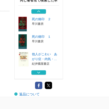
同じ著者名で検索した本
メグレとマジェス
）
ティック・ホテ...
早川書房
死の烙印 ２
早川書房
死の烙印 １
早川書房
他人がこわい あ
がり症・内気・...
紀伊國屋書店
熊になったわたし
人類学者、シ...
紀伊國屋書店
メグレとマジェス
返品について
ティック・ホテ...
早川書房
死の烙印 ２