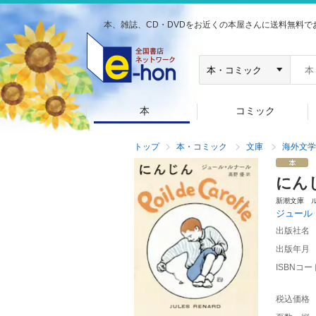
本、雑誌、CD・DVDをお近くの本屋さんに送料無料で
本
コミック
トップ
本・コミック
文庫
海外文学
にん
新潮文庫 
ジュール
出版社名
出版年月
ISBNコー
税込価格