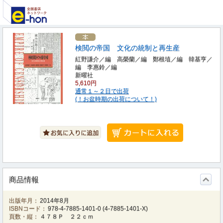
検閲の帝国 文化の統制と再生産
紅野謙介／編 高榮蘭／編 鄭根埴／編 韓基亨／
編 李惠鈴／編
新曜社
5,610円
通常１～２日で出荷
(！お盆時期の出荷について！)
商品情報
出版年月：
2014年8月
ISBNコード：
978-4-7885-1401-0
(
4-7885-1401-X
)
頁数・縦：
４７８Ｐ ２２ｃｍ