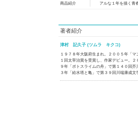
商品紹介
アルな１年を描く青
著者紹介
津村 記久子 (ツムラ キクコ)
１９７８年大阪府生まれ。２００５年「マ
１回太宰治賞を受賞し、作家デビュー。２
９年「ポトスライムの舟」で第１４０回芥
３年「給水塔と亀」で第３９回川端康成文