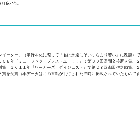
春群像小説。
ンイーター」（単行本化に際して「君は永遠にそいつらより若い」に改題）
００８年『ミュージック・ブレス・ユー！！』で第３０回野間文芸新人賞、
川賞、２０１１年『ワーカーズ・ダイジェスト』で第２８回織田作之助賞、
学賞を受賞（本データはこの書籍が刊行された当時に掲載されていたもので