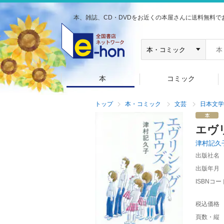
本、雑誌、CD・DVDをお近くの本屋さんに送料無料で
本
コミック
トップ
本・コミック
文芸
日本文学
エヴ
津村記久
出版社名
出版年月
ISBNコー
税込価格
頁数・縦