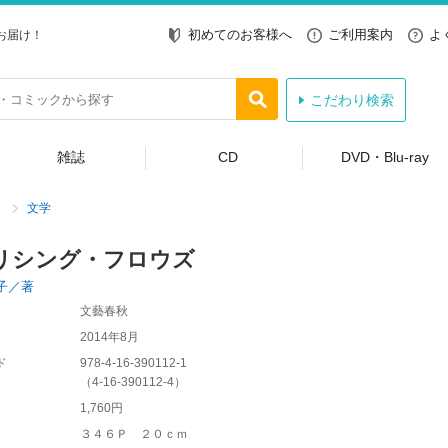
初めてのお客様へ
ご利用案内
よ
お届け！
こだわり検索
雑誌
CD
DVD・Blu-ray
文学
リシング・フロウズ
子／著
文藝春秋
2014年8月
ド
978-4-16-390112-1
（
4-16-390112-4
）
1,760円
３４６Ｐ ２０ｃｍ