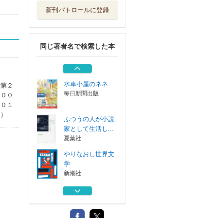
新刊パトロールに登録
水車小屋のネネ挿
絵集
毎日新聞出版
同じ著者名で検索した本
現代生活独習ノー
ト
講談社
水車小屋のネネ
で第２
毎日新聞出版
２００
２０１
す）
ふつうの人が小説
家として生活し...
夏葉社
やりなおし世界文
学
新潮社
水車小屋のネネ挿
絵集
毎日新聞出版