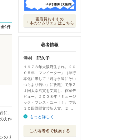
書店員おすすめ
「本のソムリエ」はこちら
全1件
著者情報
津村 記久子
１９７８年大阪府生まれ。２０
０５年「マンイーター」（単行
本化に際して「君は永遠にそい
つらより若い」に改題）で第２
１回太宰治賞を受賞し、作家デ
ビュー。２００８年『ミュージ
ック・ブレス・ユー！！』で第
３０回野間文芸新人賞、２ …
台に、
もっと詳しく
の力作
やりなおし世界文
この著者名で検索する
学
シのリ
新潮社