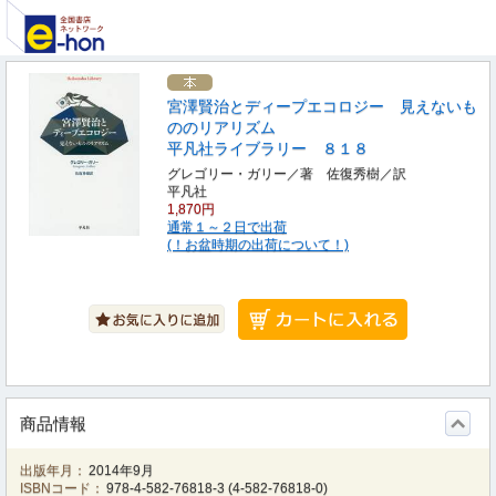
宮澤賢治とディープエコロジー 見えないも
ののリアリズム
平凡社ライブラリー ８１８
グレゴリー・ガリー／著 佐復秀樹／訳
平凡社
1,870円
通常１～２日で出荷
(！お盆時期の出荷について！)
商品情報
出版年月：
2014年9月
ISBNコード：
978-4-582-76818-3
(
4-582-76818-0
)