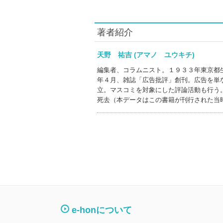
著者紹介
天野 祐吉 (アマノ ユウキチ)
編集者、コラムニスト。１９３３年東京都
年４月、雑誌「広告批評」創刊。広告を単
立。マスコミを対象にした評論活動も行う
死去（本データはこの書籍が刊行された当
e-honについて