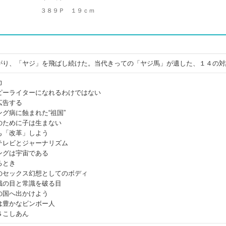
３８９Ｐ １９ｃｍ
がり、「ヤジ」を飛ばし続けた。当代きっての「ヤジ馬」が遺した、１４の対
力
ピーライターになれるわけではない
広告する
グ病に蝕まれた“祖国”
のために子は生まない
も「改革」しよう
テレビとジャーナリズム
ングは宇宙である
るとき
のセックス幻想としてのボディ
識の目と常識を破る目
の国へ出かけよう
は豊かなビンボー人
Ｓこしあん