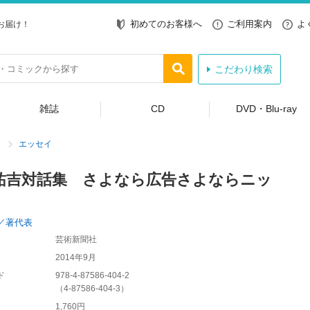
初めてのお客様へ
ご利用案内
よ
お届け！
こだわり検索
雑誌
CD
DVD・Blu-ray
エッセイ
祐吉対話集 さよなら広告さよならニッ
／著代表
芸術新聞社
2014年9月
ド
978-4-87586-404-2
（
4-87586-404-3
）
1,760円