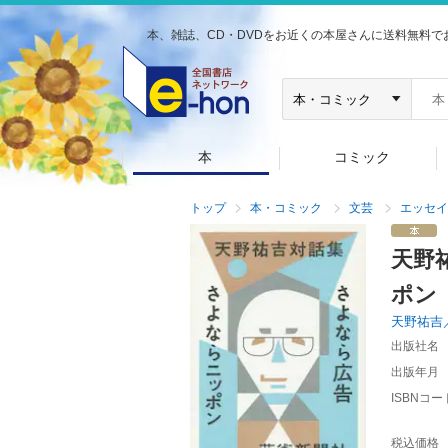
本、雑誌、CD・DVDをお近くの本屋さんに送料無料で
本
コミック
トップ
本・コミック
文芸
エッセイ
天野
ポン
天野祐吉
出版社名
出版年月
ISBNコー
税込価格