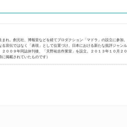
生まれ。創元社、博報堂などを経てプロダクション「マドラ」の設立に参加
なる宣伝ではなく「表現」として位置づけ、日本における新たな批評ジャン
。２００９年同誌休刊後、「天野祐吉作業室」を設立。２０１３年１０月２
時に掲載されていたものです）