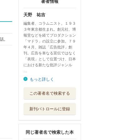
著者情報
天野 祐吉
編集者、コラムニスト。１９３
３年東京都生まれ。創元社、博
報堂などを経てプロダクション
話。
「マドラ」の設立に参加。７９
年４月、雑誌「広告批評」創
刊。広告を単なる宣伝ではなく
「表現」として位置づけ、日本
における新たな批評ジャンル
…
もっと詳しく
このよでいちばん
この著者名で検索する
はやいのは
福音館書店
新刊パトロールに登録
絵くんとことばく
ん
福音館書店
同じ著者名で検索した本
ひゃくにんのおと