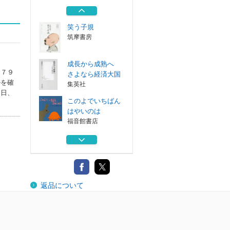
うさん
福音館書店
笑う子規
筑摩書房
成長から成熟へ
。７９
さよなら経済大国
ルを確
集英社
０日、
このよでいちばん
はやいのは
福音館書店
絵くんとことばく
ん
福音館書店
ひゃくにんのおと
返品について
うさん
福音館書店
笑う子規
筑摩書房