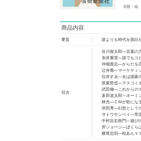
頁数・縦
商品内容
要旨
誰よりも時代を面白
谷川俊太郎―言葉の
糸井重里―誰でもコ
仲畑貴志―からだを
辻井喬―マーケティン
住井すゑ―女は国家
筑紫哲也―マスコミ
武田徹―これからの
目次
多田道太郎―ネーミ
林光―ＣＭが歌にな
岸田秀―幻想として
サトウサンペイ―常
中村吉右衛門―遊び
所ジョージ―ぼくら
横尾忠則―粒あんＶ