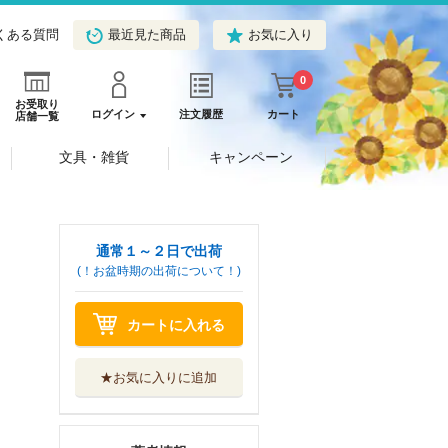
くある質問
最近見た商品
お気に入り
0
お受取り
ログイン
注文履歴
カート
店舗一覧
文具・雑貨
キャンペーン
通常１～２日で出荷
(！お盆時期の出荷について！)
カートに入れる
★お気に入りに追加