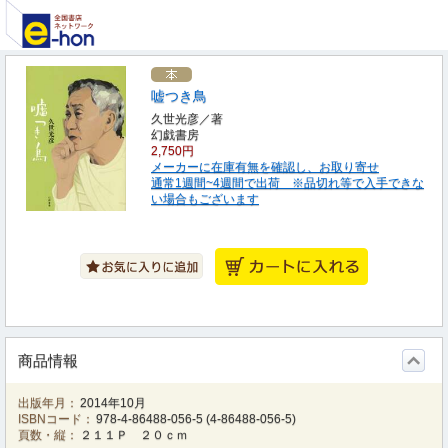
嘘つき鳥
久世光彦／著
幻戯書房
2,750円
メーカーに在庫有無を確認し、お取り寄せ
通常1週間~4週間で出荷 ※品切れ等で入手できな
い場合もございます
商品情報
出版年月：
2014年10月
ISBNコード：
978-4-86488-056-5
(
4-86488-056-5
)
頁数・縦：
２１１Ｐ ２０ｃｍ