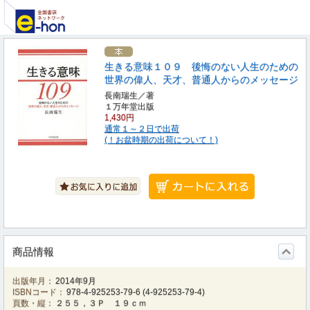
生きる意味１０９ 後悔のない人生のための
世界の偉人、天才、普通人からのメッセージ
長南瑞生／著
１万年堂出版
1,430円
通常１～２日で出荷
(！お盆時期の出荷について！)
商品情報
出版年月：
2014年9月
ISBNコード：
978-4-925253-79-6
(
4-925253-79-4
)
頁数・縦：
２５５，３Ｐ １９ｃｍ