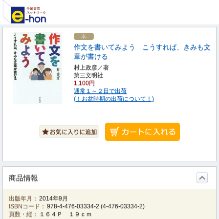
作文を書いてみよう こうすれば、きみも文
章が書ける
村上政彦／著
第三文明社
1,100円
通常１～２日で出荷
(！お盆時期の出荷について！)
商品情報
出版年月：
2014年9月
ISBNコード：
978-4-476-03334-2
(
4-476-03334-2
)
頁数・縦：
１６４Ｐ １９ｃｍ