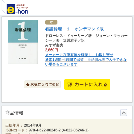
看護倫理 １ オンデマンド版
ドローレス・ドゥーリー／著 ジョーン・マッカー
シー／著 坂川雅子／訳
みすず書房
2,860円
メーカーに在庫有無を確認し、お取り寄せ
通常1週間~4週間で出荷 ※品切れ等で入手できな
い場合もございます
商品情報
出版年月：
2014年9月
ISBNコード：
978-4-622-06246-2
(
4-622-06246-1
)